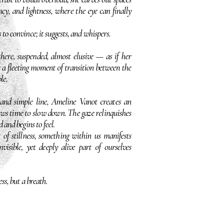
ncy, and lightness, where the eye can finally
to convince; it suggests, and whispers.
here, suspended, almost elusive — as if her
a fleeting moment of transition between the
le.
and simple line, Ameline Vanot creates an
ws time to slow down. The gaze relinquishes
 and begins to feel.
of stillness, something within us manifests
invisible, yet deeply alive part of ourselves
ss, but a breath.