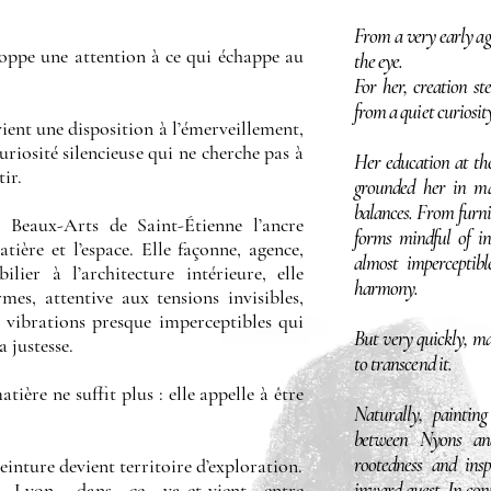
From a very early ag
eloppe une attention à ce qui échappe au
the eye.
For her, creation st
from a quiet curiosity
vient une disposition à l’émerveillement,
curiosité silencieuse qui ne cherche pas à
Her education at the
tir.
grounded her in ma
balances. From furni
 Beaux-Arts de Saint-Étienne l’ancre
forms mindful of in
tière et l’espace. Elle façonne, agence,
almost imperceptibl
lier à l’architecture intérieure, elle
harmony.
mes, attentive aux tensions invisibles,
 vibrations presque imperceptibles qui
But very quickly, ma
a justesse.
to transcend it.
atière ne suffit plus : elle appelle à être
Naturally, painting
between Nyons and
rootedness and ins
inture devient territoire d’exploration.
inward quest. In cont
 Lyon, dans ce va-et-vient entre