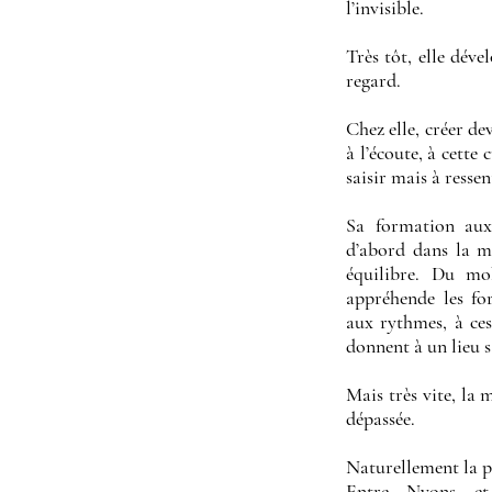
l’invisible.
Très tôt, elle dév
regard.
Chez elle, créer de
à l’écoute, à cette 
saisir mais à ressen
Sa formation aux
d’abord dans la ma
équilibre. Du mobi
appréhende les for
aux rythmes, à ces
donnent à un lieu s
Mais très vite, la m
dépassée.
Naturellement la pe
Entre Nyons et