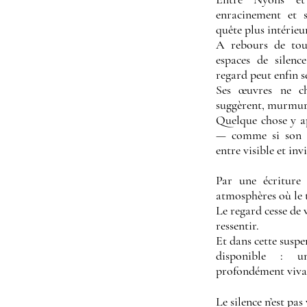
enracinement et s
quête plus intérieu
A rebours de tout
espaces de silenc
regard peut enfin s
Ses œuvres ne ch
suggèrent, murmur
Quelque chose y ap
— comme si son tr
entre visible et invi
Par une écriture
atmosphères où le 
Le regard cesse de
ressentir.
Et dans cette suspe
disponible : u
profondément viva
Le silence n’est pas