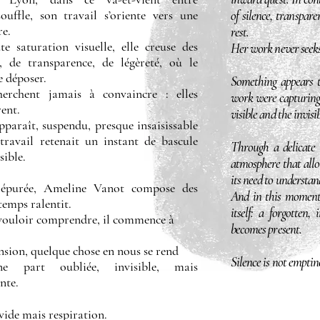
ouffle, son travail s’oriente vers une
of silence, transpare
re.
rest.
e saturation visuelle, elle creuse des
Her work never seeks 
e, de transparence, de légèreté, où le
e déposer.
Something appears t
erchent jamais à convaincre : elles
work were capturing 
ent.
visible and the invisib
paraît, suspendu, presque insaisissable
avail retenait un instant de bascule
Through a delicate 
sible.
atmosphere that allo
its need to understand
 épurée, Ameline Vanot compose des
And in this moment 
temps ralentit.
itself: a forgotten, 
 vouloir comprendre, il commence à
becomes present.
nsion, quelque chose en nous se rend
Silence is not emptine
ne part oubliée, invisible, mais
nte.
 vide mais respiration.